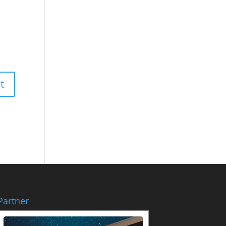
Partner