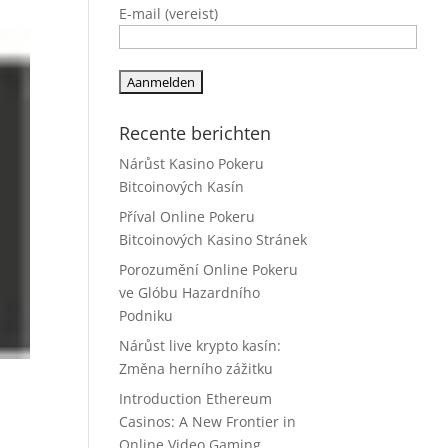
E-mail (vereist)
Recente berichten
Nárůst Kasino Pokeru
Bitcoinových Kasín
Příval Online Pokeru
Bitcoinových Kasino Stránek
Porozumění Online Pokeru
ve Glóbu Hazardního
Podniku
Nárůst live krypto kasín:
Změna herního zážitku
Introduction Ethereum
Casinos: A New Frontier in
Online Video Gaming