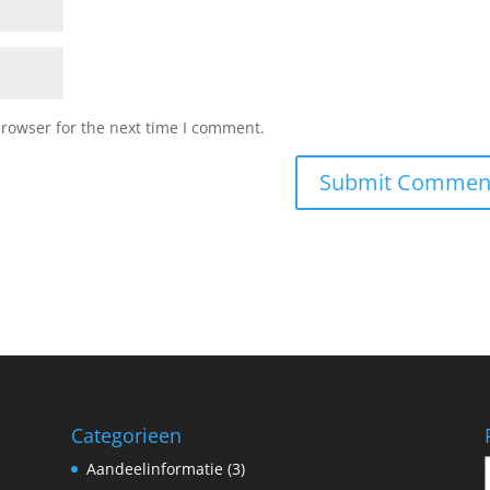
browser for the next time I comment.
Categorieen
Aandeelinformatie
(3)