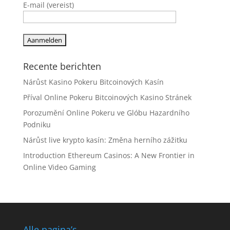
E-mail (vereist)
Recente berichten
Nárůst Kasino Pokeru Bitcoinových Kasín
Příval Online Pokeru Bitcoinových Kasino Stránek
Porozumění Online Pokeru ve Glóbu Hazardního
Podniku
Nárůst live krypto kasín: Změna herního zážitku
Introduction Ethereum Casinos: A New Frontier in
Online Video Gaming
Alle pagina’s