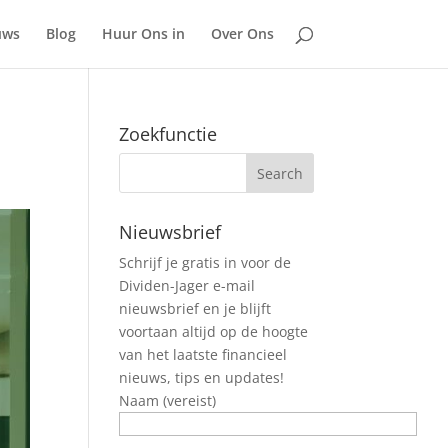
uws
Blog
Huur Ons in
Over Ons
Zoekfunctie
Nieuwsbrief
Schrijf je gratis in voor de
Dividen-Jager e-mail
nieuwsbrief en je blijft
voortaan altijd op de hoogte
van het laatste financieel
nieuws, tips en updates!
Naam (vereist)