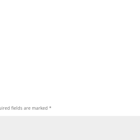
ired fields are marked
*