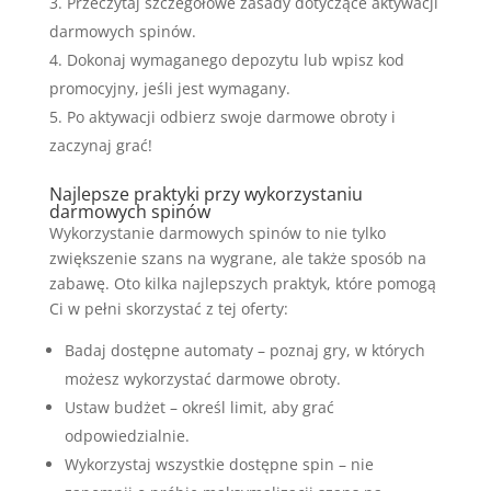
Przeczytaj szczegółowe zasady dotyczące aktywacji
darmowych spinów.
Dokonaj wymaganego depozytu lub wpisz kod
promocyjny, jeśli jest wymagany.
Po aktywacji odbierz swoje darmowe obroty i
zaczynaj grać!
Najlepsze praktyki przy wykorzystaniu
darmowych spinów
Wykorzystanie darmowych spinów to nie tylko
zwiększenie szans na wygrane, ale także sposób na
zabawę. Oto kilka najlepszych praktyk, które pomogą
Ci w pełni skorzystać z tej oferty:
Badaj dostępne automaty – poznaj gry, w których
możesz wykorzystać darmowe obroty.
Ustaw budżet – określ limit, aby grać
odpowiedzialnie.
Wykorzystaj wszystkie dostępne spin – nie