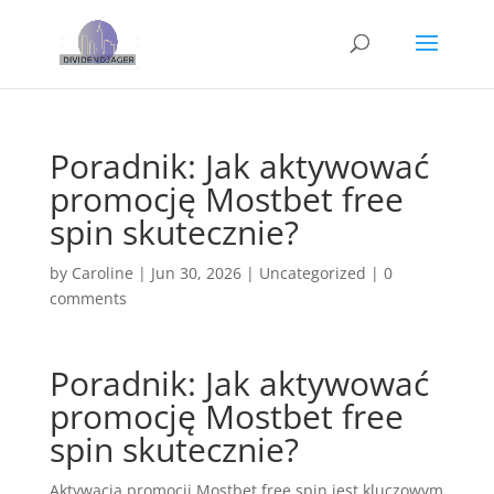
Poradnik: Jak aktywować
promocję Mostbet free
spin skutecznie?
by
Caroline
|
Jun 30, 2026
|
Uncategorized
|
0
comments
Poradnik: Jak aktywować
promocję Mostbet free
spin skutecznie?
Aktywacja promocji Mostbet free spin jest kluczowym