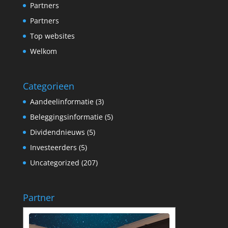
Partners
Partners
Top websites
Welkom
Categorieen
Aandeelinformatie
(3)
Beleggingsinformatie
(5)
Dividendnieuws
(5)
Investeerders
(5)
Uncategorized
(207)
Partner