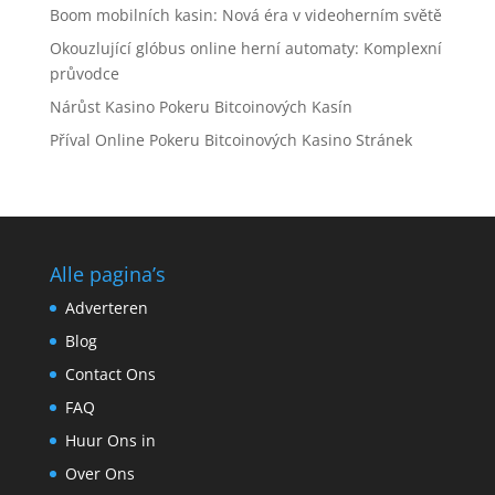
Boom mobilních kasin: Nová éra v videoherním světě
Okouzlující glóbus online herní automaty: Komplexní
průvodce
Nárůst Kasino Pokeru Bitcoinových Kasín
Příval Online Pokeru Bitcoinových Kasino Stránek
Alle pagina’s
Adverteren
Blog
Contact Ons
FAQ
Huur Ons in
Over Ons