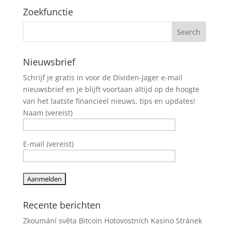
Zoekfunctie
Nieuwsbrief
Schrijf je gratis in voor de Dividen-Jager e-mail
nieuwsbrief en je blijft voortaan altijd op de hoogte
van het laatste financieel nieuws, tips en updates!
Naam (vereist)
E-mail (vereist)
Recente berichten
Zkoumání světa Bitcoin Hotovostních Kasino Stránek