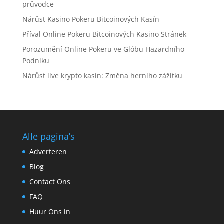
průvodce
Nárůst Kasino Pokeru Bitcoinových Kasín
Příval Online Pokeru Bitcoinových Kasino Stránek
Porozumění Online Pokeru ve Glóbu Hazardního
Podniku
Nárůst live krypto kasín: Změna herního zážitku
Alle pagina’s
Adverteren
Blog
Contact Ons
FAQ
Huur Ons in