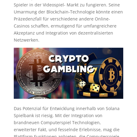
Spieler in der Videospiel- Markt zu fungieren. Seine
Umarmung der Blockchain-Technologie könnte einen
Präzedenzfall für verschiedene andere Online-
Casinos schaffen, ermutigend für umfangreichere
Akzeptanz und Integration von dezentralisierten
Netzwerken.
Das Potenzial für Entwicklung innerhalb von Solana
Spielbank ist riesig. Mit der Integration von
brandneuen Computerspiel Technologien,
erweiterter Fakt, und fesselnde Erlebnisse, mag die
Plattform Funktionen anbieten, die Computerspiele