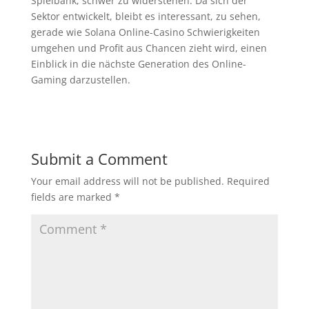
Spielbank, schwer zu widerstehen. Da sich der
Sektor entwickelt, bleibt es interessant, zu sehen,
gerade wie Solana Online-Casino Schwierigkeiten
umgehen und Profit aus Chancen zieht wird, einen
Einblick in die nächste Generation des Online-
Gaming darzustellen.
Submit a Comment
Your email address will not be published.
Required
fields are marked
*