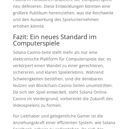
neu definieren. Diese Entwicklungen könnten eine
größere Publikum hereinziehen, was die Reichweite
und den Auswirkung des Spielunternehmen
erhöhen könnte.
Fazit: Ein neues Standard im
Computerspiele
Solana Casino-Seite stellt mehr als nur eine
elektronische Plattform für Computerspiele dar; es
verkörpert einen Wandel zu einer gerechteren,
sichereren, und klaren Spielerlebnis. Während
Schwierigkeiten bestehen, sind die denkbaren
Nutzen von Blockchain-Casino-Seiten unumstritten.
Da sich der Spiel entwickelt, steht Solana Online-
Casino im Vordergrund, vorbereitet die Zukunft des
Videospielens zu formen.
Für Liebhaber und gelegentliche Gamer ist die
Anziehungskraft einer effizienten System, wie Solana