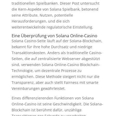
traditionellen Spielbanken. Dieser Post untersucht
die Kern-Aspekte von Solana Spielbank, betonend
seine Attribute, Nutzen, potentielle
Herausforderungen, und die sich
weiterentwickelnde regulatorische Einstellung.
Eine Überprüfung von Solana Online-Casino
Solana Casino-Seite läuft auf der Solana-Blockchain,
bekannt für ihre hohe Durchsatz und niedrige
Transaktionskosten. Anders als traditionelle Casino-
Seiten, die auf zentralisierte Webserver abgestützt
sind, verwenden Solana Online-Casino Blockchain-
Technologie, um dezentrale Prozesse zu
ermöglichen. Diese Methode steigert nicht nur die
Transparenz, aber auch stellt Fairness mit smarte
Vereinbarungen gewährleistet.
Eines differenzierenden Funktionen von Solana
Online-Casino ist seine Geschwindigkeit. Die Solana-
Blockchain ist berühmt dafür, unzählige
Transaktionen pro Sekunde zu verarbeiten,