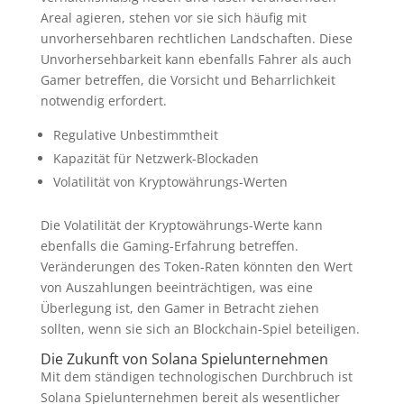
Areal agieren, stehen vor sie sich häufig mit
unvorhersehbaren rechtlichen Landschaften. Diese
Unvorhersehbarkeit kann ebenfalls Fahrer als auch
Gamer betreffen, die Vorsicht und Beharrlichkeit
notwendig erfordert.
Regulative Unbestimmtheit
Kapazität für Netzwerk-Blockaden
Volatilität von Kryptowährungs-Werten
Die Volatilität der Kryptowährungs-Werte kann
ebenfalls die Gaming-Erfahrung betreffen.
Veränderungen des Token-Raten könnten den Wert
von Auszahlungen beeinträchtigen, was eine
Überlegung ist, den Gamer in Betracht ziehen
sollten, wenn sie sich an Blockchain-Spiel beteiligen.
Die Zukunft von Solana Spielunternehmen
Mit dem ständigen technologischen Durchbruch ist
Solana Spielunternehmen bereit als wesentlicher