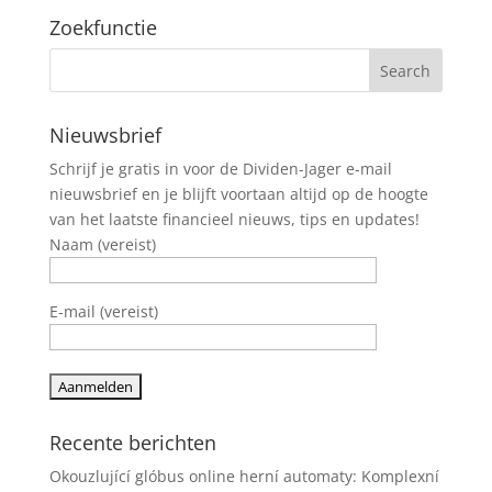
Zoekfunctie
Nieuwsbrief
Schrijf je gratis in voor de Dividen-Jager e-mail
nieuwsbrief en je blijft voortaan altijd op de hoogte
van het laatste financieel nieuws, tips en updates!
Naam (vereist)
E-mail (vereist)
Recente berichten
Okouzlující glóbus online herní automaty: Komplexní