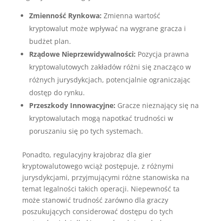
Zmienność Rynkowa:
Zmienna wartość
kryptowalut może wpływać na wygrane gracza i
budżet plan.
Rządowe Nieprzewidywalności:
Pozycja prawna
kryptowalutowych zakładów różni się znacząco w
różnych jurysdykcjach, potencjalnie ograniczając
dostęp do rynku.
Przeszkody Innowacyjne:
Gracze nieznający się na
kryptowalutach mogą napotkać trudności w
poruszaniu się po tych systemach.
Ponadto, regulacyjny krajobraz dla gier
kryptowalutowego wciąż postępuje, z różnymi
jurysdykcjami, przyjmującymi różne stanowiska na
temat legalności takich operacji. Niepewność ta
może stanowić trudność zarówno dla graczy
poszukujących considerować dostępu do tych