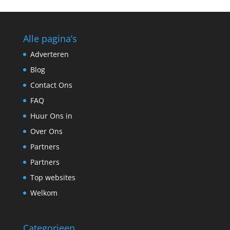
Alle pagina’s
Adverteren
Blog
Contact Ons
FAQ
Huur Ons in
Over Ons
Partners
Partners
Top websites
Welkom
Categorieen