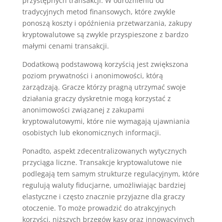
przystępnych transakcji. W odróżnieniu od
tradycyjnych metod finansowych, które zwykle
ponoszą koszty i opóźnienia przetwarzania, zakupy
kryptowalutowe są zwykle przyspieszone z bardzo
małymi cenami transakcji.
Dodatkową podstawową korzyścią jest zwiększona
poziom prywatności i anonimowości, którą
zarządzają. Gracze którzy pragną utrzymać swoje
działania graczy dyskretnie mogą korzystać z
anonimowości związanej z zakupami
kryptowalutowymi, które nie wymagają ujawniania
osobistych lub ekonomicznych informacji.
Ponadto, aspekt zdecentralizowanych wytycznych
przyciąga liczne. Transakcje kryptowalutowe nie
podlegają tem samym strukturze regulacyjnym, które
regulują waluty fiducjarne, umożliwiając bardziej
elastyczne i często znacznie przyjazne dla graczy
otoczenie. To może prowadzić do atrakcyjnych
korzyści, niższych brzegów kasy oraz innowacyjnych