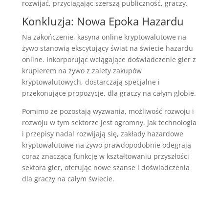
rozwijać, przyciągając szerszą publiczność, graczy.
Konkluzja: Nowa Epoka Hazardu
Na zakończenie, kasyna online kryptowalutowe na
żywo stanowią ekscytujący świat na świecie hazardu
online. Inkorporując wciągające doświadczenie gier z
krupierem na żywo z zalety zakupów
kryptowalutowych, dostarczają specjalne i
przekonujące propozycje, dla graczy na całym globie.
Pomimo że pozostają wyzwania, możliwość rozwoju i
rozwoju w tym sektorze jest ogromny. Jak technologia
i przepisy nadal rozwijają się, zakłady hazardowe
kryptowalutowe na żywo prawdopodobnie odegrają
coraz znaczącą funkcję w kształtowaniu przyszłości
sektora gier, oferując nowe szanse i doświadczenia
dla graczy na całym świecie.