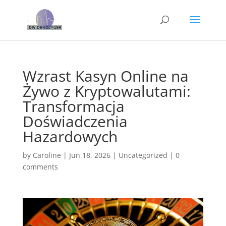
Wzrast Kasyn Online na
Żywo z Kryptowalutami:
Transformacja
Doświadczenia
Hazardowych
by
Caroline
|
Jun 18, 2026
|
Uncategorized
|
0
comments