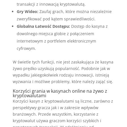
transakcji z innowacją kryptowalutą.
Gry Wideo:
Zaufaj grach, które można niezależnie
zweryfikować pod kątem sprawiedliwości.
Globalna Łatwość Dostępu:
Dostęp do kasyna z
dowolnego miejsca globie z połączeniem
internetowym z portfelem elektronicznym
cyfrowym.
W świetle tych funkcji, nie jest zaskakująca że kasyna
żywo prędko uzyskują popularność. Podobnie jak w
wypadku jakiegokolwiek rodzaju innowacji, istnieją
wyzwania i możliwe problemy, które należy zająć się.
Korzyści grania w kasynach online na żywo z
kryptowalutami
Korzyści kasyn z kryptowalutami są liczne, zarówno z
perspektywy gracza jak i w zakresie wpływów
branżowych. Przede wszystkim, korzystanie z
kryptowalut używa graczom korzyści szybkich i