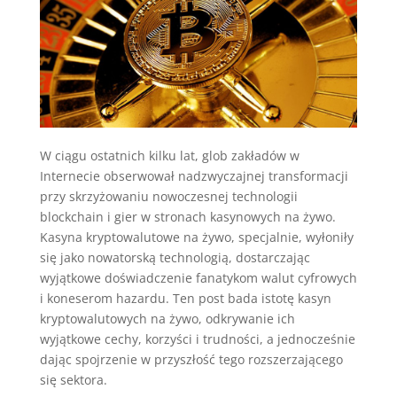
W ciągu ostatnich kilku lat, glob zakładów w
Internecie obserwował nadzwyczajnej transformacji
przy skrzyżowaniu nowoczesnej technologii
blockchain i gier w stronach kasynowych na żywo.
Kasyna kryptowalutowe na żywo, specjalnie, wyłoniły
się jako nowatorską technologią, dostarczając
wyjątkowe doświadczenie fanatykom walut cyfrowych
i koneserom hazardu. Ten post bada istotę kasyn
kryptowalutowych na żywo, odkrywanie ich
wyjątkowe cechy, korzyści i trudności, a jednocześnie
dając spojrzenie w przyszłość tego rozszerzającego
się sektora.