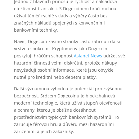
Jednou z hlavních přínosů je rychlost a nákladová
efektivnost transakcí. S Dogecoinem hráči mohou
užívat téměř rychlé vklady a výběry často bez
značných nákladů spojených s konvenčními
bankovními techniky.
Navíc, Dogecoin kasino stránky často zahrnují další
vrstvou soukromí. Kryptoměny jako Dogecoin
poskytují hráčům schopnost
Asianet News
udržet své
hazardní činnosti velmi diskrétní, protože nákupy
nevyžadují osobní informace, které jsou obvykle
nutné pro kreditní nebo debetní platby.
Další významnou výhodou je potenciál pro zvýšenou
bezpečnost. Srdcem Dogecoinu je blockchainová
moderní technologie, která užívá stupeň otevřenosti
a ochrany, kterou je obtížné dosáhnout
prostřednictvím typických bankovních systémů. To
zaručuje férovou hru a důvěru mezi hazardními
zařízeními a jejich zákazníky.