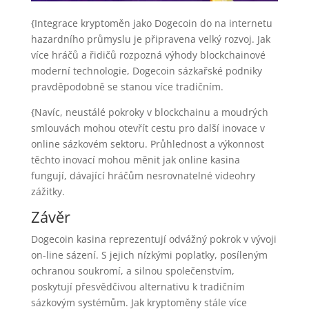
{Integrace kryptoměn jako Dogecoin do na internetu
hazardního průmyslu je připravena velký rozvoj. Jak
více hráčů a řidičů rozpozná výhody blockchainové
moderní technologie, Dogecoin sázkařské podniky
pravděpodobně se stanou více tradičním.
{Navíc, neustálé pokroky v blockchainu a moudrých
smlouvách mohou otevřít cestu pro další inovace v
online sázkovém sektoru. Průhlednost a výkonnost
těchto inovací mohou měnit jak online kasina
fungují, dávající hráčům nesrovnatelné videohry
zážitky.
Závěr
Dogecoin kasina reprezentují odvážný pokrok v vývoji
on-line sázení. S jejich nízkými poplatky, posíleným
ochranou soukromí, a silnou společenstvím,
poskytují přesvědčivou alternativu k tradičním
sázkovým systémům. Jak kryptoměny stále více