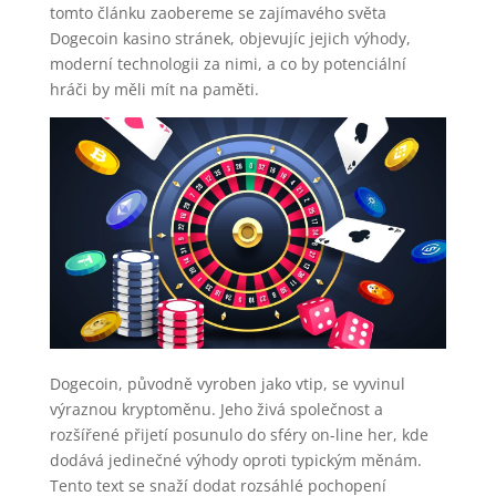
tomto článku zaobereme se zajímavého světa
Dogecoin kasino stránek, objevujíc jejich výhody,
moderní technologii za nimi, a co by potenciální
hráči by měli mít na paměti.
Dogecoin, původně vyroben jako vtip, se vyvinul
výraznou kryptoměnu. Jeho živá společnost a
rozšířené přijetí posunulo do sféry on-line her, kde
dodává jedinečné výhody oproti typickým měnám.
Tento text se snaží dodat rozsáhlé pochopení