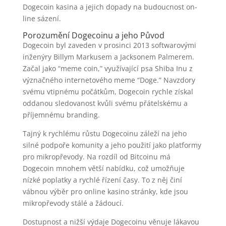
Dogecoin kasina a jejich dopady na budoucnost on-
line sázení.
Porozumění Dogecoinu a jeho Původ
Dogecoin byl zaveden v prosinci 2013 softwarovými
inženýry Billym Markusem a Jacksonem Palmerem.
Začal jako “meme coin,” využívající psa Shiba Inu z
význačného internetového meme “Doge.” Navzdory
svému vtipnému počátkům, Dogecoin rychle získal
oddanou sledovanost kvůli svému přátelskému a
příjemnému branding.
Tajný k rychlému růstu Dogecoinu záleží na jeho
silné podpoře komunity a jeho použití jako platformy
pro mikropřevody. Na rozdíl od Bitcoinu má
Dogecoin mnohem větší nabídku, což umožňuje
nízké poplatky a rychlé řízení časy. To z něj činí
vábnou výběr pro online kasino stránky, kde jsou
mikropřevody stálé a žádoucí.
Dostupnost a nižší výdaje Dogecoinu věnuje lákavou