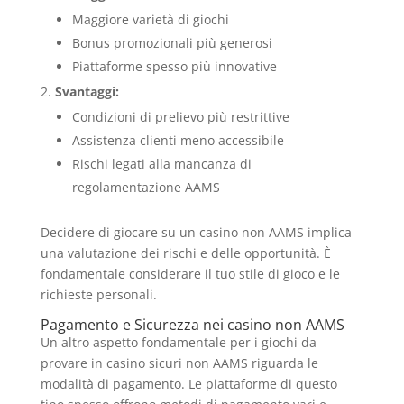
Maggiore varietà di giochi
Bonus promozionali più generosi
Piattaforme spesso più innovative
Svantaggi:
Condizioni di prelievo più restrittive
Assistenza clienti meno accessibile
Rischi legati alla mancanza di
regolamentazione AAMS
Decidere di giocare su un casino non AAMS implica
una valutazione dei rischi e delle opportunità. È
fondamentale considerare il tuo stile di gioco e le
richieste personali.
Pagamento e Sicurezza nei casino non AAMS
Un altro aspetto fondamentale per i giochi da
provare in casino sicuri non AAMS riguarda le
modalità di pagamento. Le piattaforme di questo