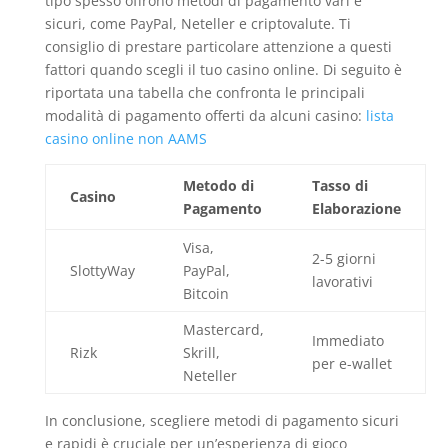
tipo spesso offrono metodi di pagamento vari e
sicuri, come PayPal, Neteller e criptovalute. Ti
consiglio di prestare particolare attenzione a questi
fattori quando scegli il tuo casino online. Di seguito è
riportata una tabella che confronta le principali
modalità di pagamento offerti da alcuni casino:
lista
casino online non AAMS
Metodo di
Tasso di
Casino
Pagamento
Elaborazione
Visa,
2-5 giorni
SlottyWay
PayPal,
lavorativi
Bitcoin
Mastercard,
Immediato
Rizk
Skrill,
per e-wallet
Neteller
In conclusione, scegliere metodi di pagamento sicuri
e rapidi è cruciale per un’esperienza di gioco