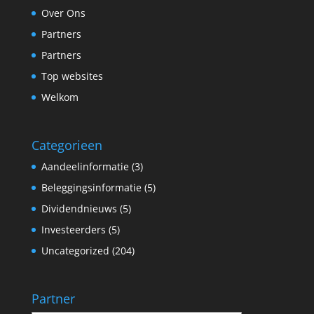
Over Ons
Partners
Partners
Top websites
Welkom
Categorieen
Aandeelinformatie
(3)
Beleggingsinformatie
(5)
Dividendnieuws
(5)
Investeerders
(5)
Uncategorized
(204)
Partner