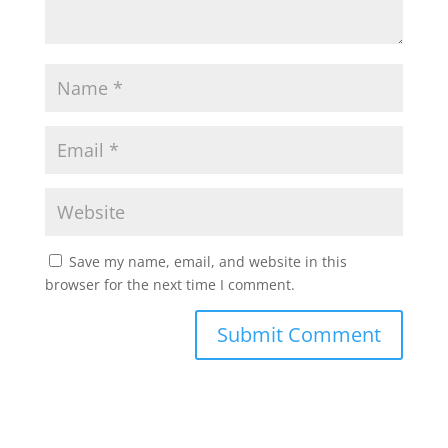
Save my name, email, and website in this
browser for the next time I comment.