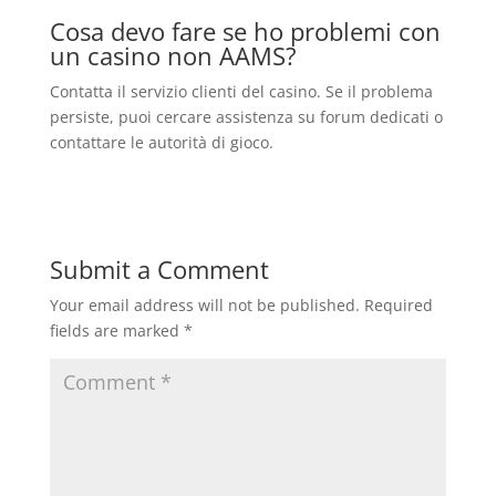
Cosa devo fare se ho problemi con
un casino non AAMS?
Contatta il servizio clienti del casino. Se il problema
persiste, puoi cercare assistenza su forum dedicati o
contattare le autorità di gioco.
Submit a Comment
Your email address will not be published.
Required
fields are marked
*