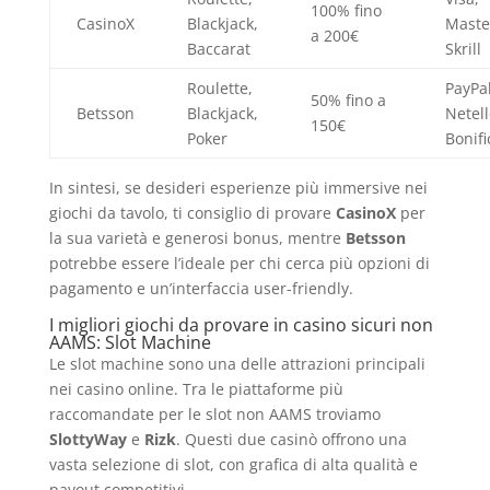
100% fino
CasinoX
Blackjack,
Maste
a 200€
Baccarat
Skrill
Roulette,
PayPal
50% fino a
Betsson
Blackjack,
Netell
150€
Poker
Bonifi
In sintesi, se desideri esperienze più immersive nei
giochi da tavolo, ti consiglio di provare
CasinoX
per
la sua varietà e generosi bonus, mentre
Betsson
potrebbe essere l’ideale per chi cerca più opzioni di
pagamento e un’interfaccia user-friendly.
I migliori giochi da provare in casino sicuri non
AAMS: Slot Machine
Le slot machine sono una delle attrazioni principali
nei casino online. Tra le piattaforme più
raccomandate per le slot non AAMS troviamo
SlottyWay
e
Rizk
. Questi due casinò offrono una
vasta selezione di slot, con grafica di alta qualità e
payout competitivi.