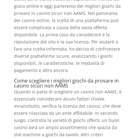
gioco online e oggi parleremo dei migliori giochi da
provare in casino sicuri non AAMS. Nel panorama
dei casino online, la scelta di una piattaforma può
essere complicata a causa della vasta offerta
disponibile. La prima cosa da considerare è la
reputazione del sito e la sua licenza. Per aiutarti a
fare una scelta informata, ho deciso di confrontare
diverse piattaforme sicure, analizzando i giochi
disponibili, le caratteristiche, le modalità di
pagamento e altro ancora.
Come scegliere i migliori giochi da provare in
casino sicuri non AAMS
Quando si parla di scegliere un casino non AAMS, è
essenziale considerare alcuni fattori chiave.
Innanzitutto, verifica la licenza del casino, che deve
essere rilasciata da un ente affidabile. In secondo
luogo, controlla la varietà di giochi offerti; un buon
casino avrà un ampio assortimento che spazia da
slot machine a giochi da tavolo. Altri criteri