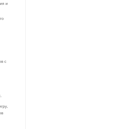
ия и
го
ов с
я
.
гру,
ов