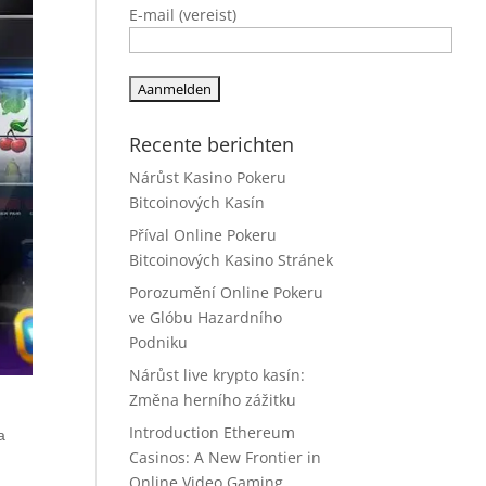
E-mail (vereist)
Recente berichten
Nárůst Kasino Pokeru
Bitcoinových Kasín
Příval Online Pokeru
Bitcoinových Kasino Stránek
Porozumění Online Pokeru
ve Glóbu Hazardního
Podniku
Nárůst live krypto kasín:
Změna herního zážitku
Introduction Ethereum
а
Casinos: A New Frontier in
Online Video Gaming