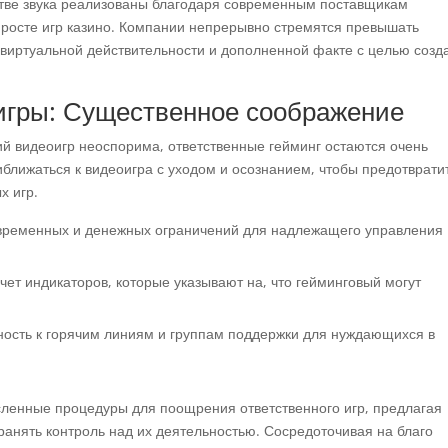
тве звука реализованы благодаря современным поставщикам
росте игр казино. Компании непрерывно стремятся превышать
виртуальной действительности и дополненной факте с целью созд
игры: Существенное соображение
й видеоигр неоспорима, ответственные гейминг остаются очень
лижаться к видеоигра с уходом и осознанием, чтобы предотврати
х игр.
ременных и денежных ограничений для надлежащего управления
чет индикаторов, которые указывают на, что гейминговый могут
ость к горячим линиям и группам поддержки для нуждающихся в
ленные процедуры для поощрения ответственного игр, предлагая
анять контроль над их деятельностью. Сосредоточивая на благо