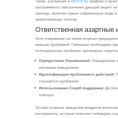
Также, улучшения в
4esnok.by
графике и качес
программного обеспечения дающей акцент на 
границы, включая самые современные моды в 
захватывающих опытов.
Ответственная азартные 
Хотя очарование на линии игорных предприяти
важным проблемой. Геймерам необходимо приб
потенциальные проблемы чрезмерных азартны
Определение Ограничений:
Определение в
игровыми поведением.
Идентификация проблемного действий:
У
становятся проблемой.
Использование Служб поддержки:
Доступн
помощи.
Онлайн игорные заведения внедрили многочис
инструменты, которые помогают геймерам сохр