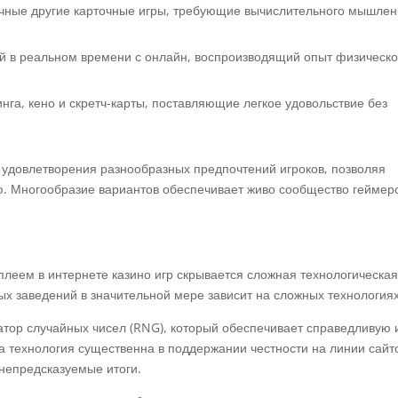
ичные другие карточные игры, требующие вычислительного мышлен
 в реальном времени с онлайн, воспроизводящий опыт физическо
нга, кено и скретч-карты, поставляющие легкое удовольствие без
 удовлетворения разнообразных предпочтений игроков, позволяя
ю. Многообразие вариантов обеспечивает живо сообщество геймер
леем в интернете казино игр скрывается сложная технологическа
ых заведений в значительной мере зависит на сложных технологиях
тор случайных чисел (RNG), который обеспечивает справедливую и
та технология существенна в поддержании честности на линии сайт
непредсказуемые итоги.