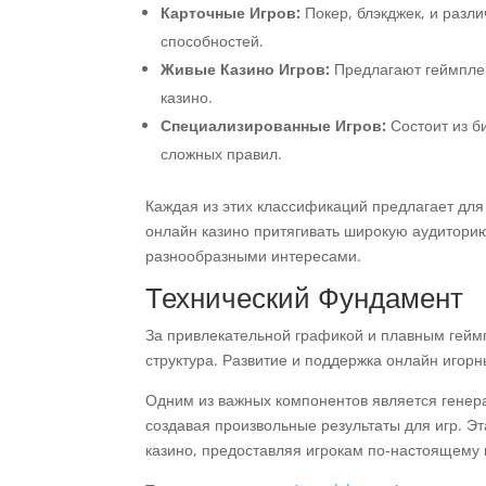
Карточные Игров:
Покер, блэкджек, и разл
способностей.
Живые Казино Игров:
Предлагают геймплей
казино.
Специализированные Игров:
Состоит из би
сложных правил.
Каждая из этих классификаций предлагает для
онлайн казино притягивать широкую аудитори
разнообразными интересами.
Технический Фундамент
За привлекательной графикой и плавным геймп
структура. Развитие и поддержка онлайн игорн
Одним из важных компонентов является генера
создавая произвольные результаты для игр. Э
казино, предоставляя игрокам по-настоящему 