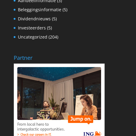
Aandeelinformatie
(3)
Beleggingsinformatie
(5)
Dividendnieuws
(5)
Investeerders
(5)
Uncategorized
(204)
Partner