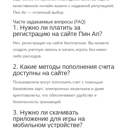
качественное онлайн-казино с надежной репутацией,
Пин Ап — отличный выбор.
Часто задаваемые вопросы (FAQ)
1. Нужно ли платить за
регистрацию на сайте Пин Ап?
Нет, регистрация на сайте бесплатная. Вы можете
создать учетную запись и начать играть без каких-
либо расходов.
2. Какие методы пополнения счета
доступны на сайте?
Пользователи могут пополнять счет с помощью
банковских карт, электронных кошельков и даже
криптовалюты, что обеспечивает удобство и
безопасность транзакций.
3. Нужно ли скачивать
приложение для игры на
мобильном устройстве?