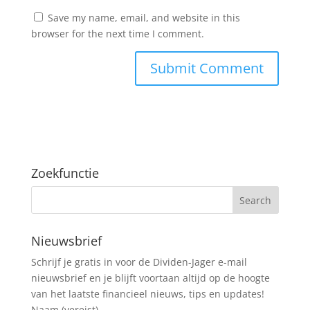
Save my name, email, and website in this
browser for the next time I comment.
Zoekfunctie
Nieuwsbrief
Schrijf je gratis in voor de Dividen-Jager e-mail
nieuwsbrief en je blijft voortaan altijd op de hoogte
van het laatste financieel nieuws, tips en updates!
Naam (vereist)