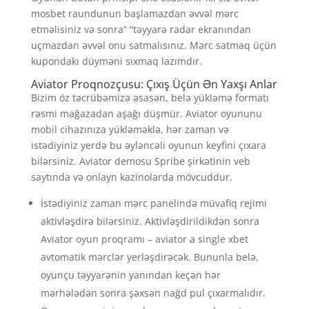
mosbet raundunun başlamazdan əvvəl mərc
etməlisiniz və sonra” “təyyarə radar ekranından
uçmazdan əvvəl onu satmalısınız. Mərc satmaq üçün
kupondakı düyməni sıxmaq lazımdır.
Aviator Proqnozçusu: Çıxış Üçün Ən Yaxşı Anlar
Bizim öz təcrübəmizə əsasən, belə yükləmə formatı
rəsmi mağazadan aşağı düşmür. Aviator oyununu
mobil cihazınıza yükləməklə, hər zaman və
istədiyiniz yerdə bu əyləncəli oyunun keyfini çıxara
bilərsiniz. Aviator demosu Spribe şirkətinin veb
saytında və onlayn kazinolarda mövcuddur.
İstədiyiniz zaman mərc panelində müvafiq rejimi
aktivləşdirə bilərsiniz. Aktivləşdirildikdən sonra
Aviator oyun proqramı – aviator a single xbet
avtomatik mərclər yerləşdirəcək. Bununla belə,
oyunçu təyyarənin yanından keçən hər
mərhələdən sonra şəxsən nağd pul çıxarmalıdır.