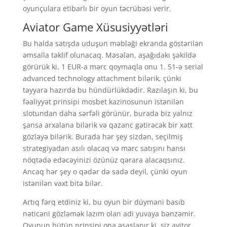
oyunçulara etibarlı bir oyun təcrübəsi verir.
Aviator Game Xüsusiyyətləri
Bu halda satışda uduşun məbləği ekranda göstərilən
əmsalla təklif olunacaq. Məsələn, aşağıdakı şəkildə
görürük ki, 1 EUR-a mərc qoymaqla onu 1. 51-ə serial
advanced technology attachment bilərik, çünki
təyyarə hazırda bu hündürlükdədir. Razılaşın ki, bu
fəaliyyət prinsipi mosbet kazinosunun istənilən
slotundan daha sərfəli görünür, burada biz yalnız
şansa arxalana bilərik və qazanc gətirəcək bir xətt
gözləyə bilərik. Burada hər şey sizdən, seçilmiş
strategiyadan asılı olacaq və mərc satışını hansı
nöqtədə edəcəyinizi özünüz qərara alacaqsınız.
Ancaq hər şey o qədər də sadə deyil, çünki oyun
istənilən vaxt bitə bilər.
Artıq fərq etdiniz ki, bu oyun bir düyməni basıb
nəticəni gözləmək lazım olan adi yuvaya bənzəmir.
Oyunun bütün prinsipi ona əsaslanır ki, siz avitor