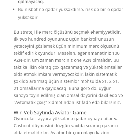
qalmayacaq.
Bu nisbət nə qədər yüksəkdirsə, risk də bir o qədər
yüksəkdir
Bu strateji ilə mərc ölçüsünü seçmək əhəmiyyətlidir.
İlk two hundred oyununuz üçün bankroll’unuzun
yetəcəyini gözləmək üçün minimum mərc ölçüsünü
təklif edirik oyundur. Məsələn, əgər əmanətiniz 100
AZN-dir, um zaman mərciniz one AZN olmalıdır. Bu
taktika ilkin olaraq çox qazanmaq və yüksək əmsallar
əldə etmək imkanı verməyəcəkdir, lakin sistematik
şəkildə artırmaq üçün sistemlər məhsulda x1. 2-x1.
21 əmsallarına qayıdacaq. Buna görə də, uyğun
sahəyə təyin edilmiş olan əmsal dəyərini daxil edə və
“Avtomatik çıxış” xidmətindən istifadə edə bilərsiniz.
Win Veb Saytında Aviator Game
Oyuncular təyyarə yüksələnə qədər oynaya bilər və
Cashout düyməsini düzgün vaxtda sıxaraq qazancı
əldə etməlidirlər. Aviator bir çox onlayn kazino