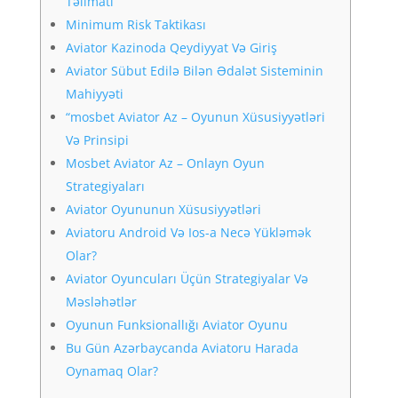
Təlimatı
Minimum Risk Taktikası
Aviator Kazinoda Qeydiyyat Və Giriş
Aviator Sübut Edilə Bilən Ədalət Sisteminin
Mahiyyəti
“mosbet Aviator Az – Oyunun Xüsusiyyətləri
Və Prinsipi
Mosbet Aviator Az – Onlayn Oyun
Strategiyaları
Aviator Oyununun Xüsusiyyətləri
Aviatoru Android Və Ios-a Necə Yükləmək
Olar?
Aviator Oyuncuları Üçün Strategiyalar Və
Məsləhətlər
Oyunun Funksionallığı Aviator Oyunu
Bu Gün Azərbaycanda Aviatoru Harada
Oynamaq Olar?