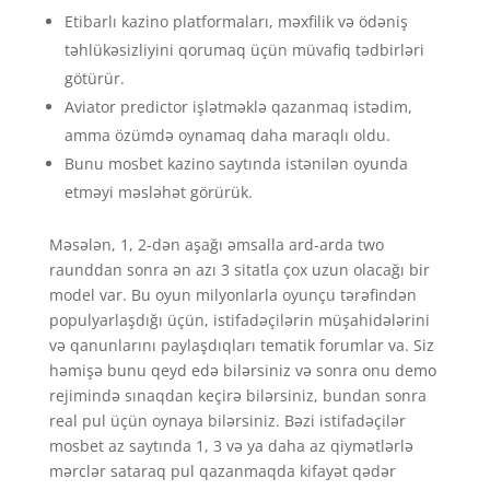
Etibarlı kazino platformaları, məxfilik və ödəniş
təhlükəsizliyini qorumaq üçün müvafiq tədbirləri
götürür.
Aviator predictor işlətməklə qazanmaq istədim,
amma özümdə oynamaq daha maraqlı oldu.
Bunu mosbet kazino saytında istənilən oyunda
etməyi məsləhət görürük.
Məsələn, 1, 2-dən aşağı əmsalla ard-arda two
raunddan sonra ən azı 3 sitatla çox uzun olacağı bir
model var. Bu oyun milyonlarla oyunçu tərəfindən
populyarlaşdığı üçün, istifadəçilərin müşahidələrini
və qanunlarını paylaşdıqları tematik forumlar va. Siz
həmişə bunu qeyd edə bilərsiniz və sonra onu demo
rejimində sınaqdan keçirə bilərsiniz, bundan sonra
real pul üçün oynaya bilərsiniz. Bəzi istifadəçilər
mosbet az saytında 1, 3 və ya daha az qiymətlərlə
mərclər sataraq pul qazanmaqda kifayət qədər