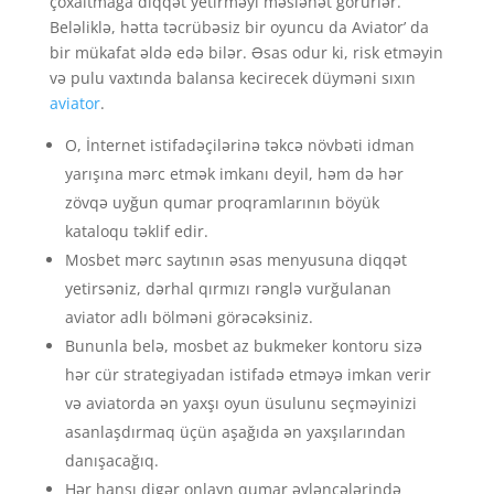
çoxaltmağa diqqət yetirməyi məsləhət görürlər.
Beləliklə, hətta təcrübəsiz bir oyuncu da Aviator’ da
bir mükafat əldə edə bilər. Əsas odur ki, risk etməyin
və pulu vaxtında balansa kecirecek düyməni sıxın
aviator
.
O, İnternet istifadəçilərinə təkcə növbəti idman
yarışına mərc etmək imkanı deyil, həm də hər
zövqə uyğun qumar proqramlarının böyük
kataloqu təklif edir.
Mosbet mərc saytının əsas menyusuna diqqət
yetirsəniz, dərhal qırmızı rənglə vurğulanan
aviator adlı bölməni görəcəksiniz.
Bununla belə, mosbet az bukmeker kontoru sizə
hər cür strategiyadan istifadə etməyə imkan verir
və aviatorda ən yaxşı oyun üsulunu seçməyinizi
asanlaşdırmaq üçün aşağıda ən yaxşılarından
danışacağıq.
Hər hansı digər onlayn qumar əyləncələrində