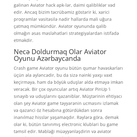
gəlinən Aviator hack apk-lər, daimi qalibliklər vəd
edir. Ancaq bizim təcrübəmiz göstərir ki, xarici
proqramlar vasitəsilə nadir hallarda mali uğura
çatmaq mümkündür. Aviator oyununda qalib
olmağın əsas məsləhətləri strategiyalardan istifadə
etməkdir.
Necə Doldurmaq Olar Aviator
Oyunu Azərbaycanda
Crash game Aviator oyunu bütün qumar həvəskarları
üçün əla əyləncədir, bu da sizə nəinki yaxşı vaxt
keçirməyə, həm də böyük uduşlar əldə etməyə imkan
verəcək. Bir çox oyuncular artıq Aviator PinUp ’i
sınayıb və uduşlarını qazaniblar. Müştərinin ehtiyacı
olan şey Aviator game təyyarənin ucmasını izləmək
və qazanci öz hesabına götürdükdən sonra
inanılmaz hisslər yaşamaqdır. Rəylərə görə, demək
olar ki, bütün tanınmış electronic klublari bu game
təmsil edir. Məbləği müəyyənləşdirin və aviator