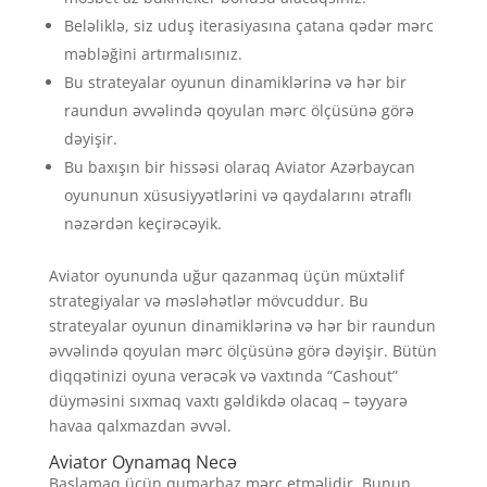
Beləliklə, siz uduş iterasiyasına çatana qədər mərc
məbləğini artırmalısınız.
Bu strateyalar oyunun dinamiklərinə və hər bir
raundun əvvəlində qoyulan mərc ölçüsünə görə
dəyişir.
Bu baxışın bir hissəsi olaraq Aviator Azərbaycan
oyununun xüsusiyyətlərini və qaydalarını ətraflı
nəzərdən keçirəcəyik.
Aviator oyununda uğur qazanmaq üçün müxtəlif
strategiyalar və məsləhətlər mövcuddur. Bu
strateyalar oyunun dinamiklərinə və hər bir raundun
əvvəlində qoyulan mərc ölçüsünə görə dəyişir. Bütün
diqqətinizi oyuna verəcək və vaxtında “Cashout”
düyməsini sıxmaq vaxtı gəldikdə olacaq – təyyarə
havaa qalxmazdan əvvəl.
Aviator Oynamaq Necə
Başlamaq üçün qumarbaz mərc etməlidir. Bunun