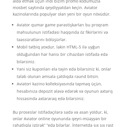
əldə etmək üçün indi bizim promo kodumuzla
mosbet saytında qeydiyyatdan keçin. Aviator
kazinolarında populyar olan yeni bir oyun növüdür.
Aviator qumar game pərəstişkarları bu proqram
məhsulunun istifadəsi haqqında öz fikirlərini və
təəssüratlarını bölüşürlər.
Mobil tətbiq yoxdur, lakin HTML-5 ilə uyğun
olduğundan hər hansı bir cihazdan istifadə edə
bilərsiniz.
Yəni siz kuponları elə təyin edə bilərsiniz ki, onlar
tələb olunan əmsala çatdıqda raund bitsin.
Aviatori kazino kolleksiyasında tapmaq üçün,
hesabınıza depozit əlavə edərək və oyunun axtarış
hissəsində axtararaq edə bilərsiniz.
Bu proseslər istifadəçilərə sadə və asan yoldur, ki,
onlar Aviator online oyununda qeyri-müəyyən bir
rahatlıqla iştirak” “edə bilərlər. İnternetdə sıx sıx rast