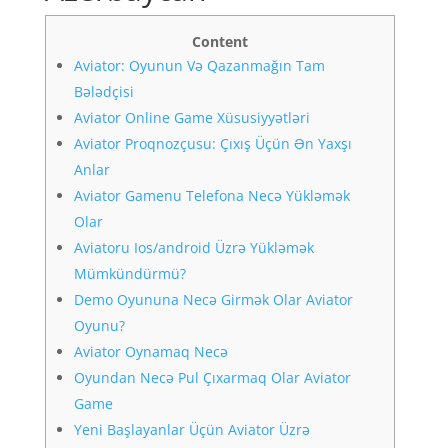
Content
Aviator: Oyunun Və Qazanmağın Tam
Bələdçisi
Aviator Online Game Xüsusiyyətləri
Aviator Proqnozçusu: Çıxış Üçün Ən Yaxşı
Anlar
Aviator Gamenu Telefona Necə Yükləmək
Olar
Aviatoru Ios/android Üzrə Yükləmək
Mümkündürmü?
Demo Oyununa Necə Girmək Olar Aviator
Oyunu?
Aviator Oynamaq Necə
Oyundan Necə Pul Çıxarmaq Olar Aviator
Game
Yeni Başlayanlar Üçün Aviator Üzrə