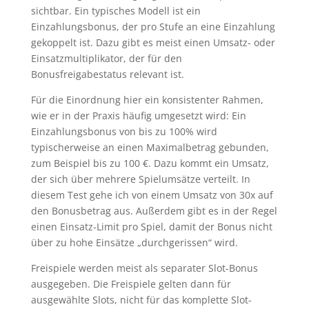
sichtbar. Ein typisches Modell ist ein
Einzahlungsbonus, der pro Stufe an eine Einzahlung
gekoppelt ist. Dazu gibt es meist einen Umsatz- oder
Einsatzmultiplikator, der für den
Bonusfreigabestatus relevant ist.
Für die Einordnung hier ein konsistenter Rahmen,
wie er in der Praxis häufig umgesetzt wird: Ein
Einzahlungsbonus von bis zu 100% wird
typischerweise an einen Maximalbetrag gebunden,
zum Beispiel bis zu 100 €. Dazu kommt ein Umsatz,
der sich über mehrere Spielumsätze verteilt. In
diesem Test gehe ich von einem Umsatz von 30x auf
den Bonusbetrag aus. Außerdem gibt es in der Regel
einen Einsatz-Limit pro Spiel, damit der Bonus nicht
über zu hohe Einsätze „durchgerissen“ wird.
Freispiele werden meist als separater Slot-Bonus
ausgegeben. Die Freispiele gelten dann für
ausgewählte Slots, nicht für das komplette Slot-