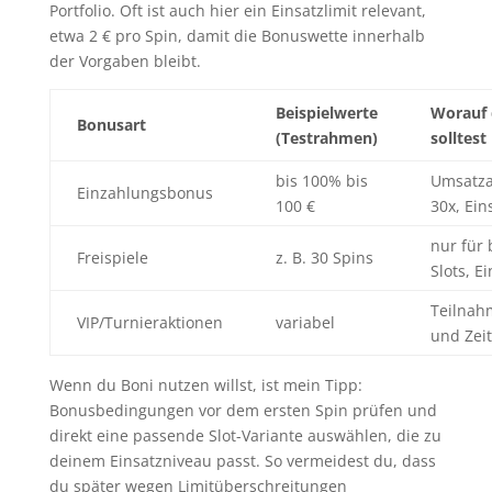
Portfolio. Oft ist auch hier ein Einsatzlimit relevant,
etwa 2 € pro Spin, damit die Bonuswette innerhalb
der Vorgaben bleibt.
Beispielwerte
Worauf 
Bonusart
(Testrahmen)
solltest
bis 100% bis
Umsatza
Einzahlungsbonus
100 €
30x, Ein
nur für
Freispiele
z. B. 30 Spins
Slots, Ei
Teilna
VIP/Turnieraktionen
variabel
und Zeit
Wenn du Boni nutzen willst, ist mein Tipp:
Bonusbedingungen vor dem ersten Spin prüfen und
direkt eine passende Slot-Variante auswählen, die zu
deinem Einsatzniveau passt. So vermeidest du, dass
du später wegen Limitüberschreitungen