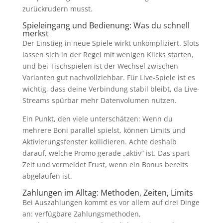
zurückrudern musst.
Spieleingang und Bedienung: Was du schnell
merkst
Der Einstieg in neue Spiele wirkt unkompliziert. Slots
lassen sich in der Regel mit wenigen Klicks starten,
und bei Tischspielen ist der Wechsel zwischen
Varianten gut nachvollziehbar. Für Live-Spiele ist es
wichtig, dass deine Verbindung stabil bleibt, da Live-
Streams spürbar mehr Datenvolumen nutzen.
Ein Punkt, den viele unterschätzen: Wenn du
mehrere Boni parallel spielst, können Limits und
Aktivierungsfenster kollidieren. Achte deshalb
darauf, welche Promo gerade „aktiv“ ist. Das spart
Zeit und vermeidet Frust, wenn ein Bonus bereits
abgelaufen ist.
Zahlungen im Alltag: Methoden, Zeiten, Limits
Bei Auszahlungen kommt es vor allem auf drei Dinge
an: verfügbare Zahlungsmethoden,