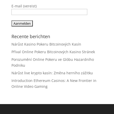
E-mail (vereist)
Recente berichten
Nárůst Kasino Pokeru Bitcoinových Kasín
Příval Online Pokeru Bitcoinových Kasino Stránek
Porozumění Online Pokeru ve Glóbu Hazardního
Podniku
Nárůst live krypto kasín: Změna herního zážitku
Introduction Ethereum Casinos: A New Frontier in
Online Video Gaming