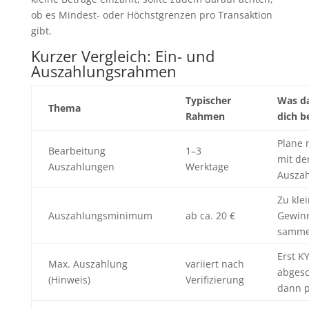
ob es Mindest- oder Höchstgrenzen pro Transaktion
gibt.
Kurzer Vergleich: Ein- und
Auszahlungsrahmen
Typischer
Was da
Thema
Rahmen
dich b
Plane 
Bearbeitung
1–3
mit d
Auszahlungen
Werktage
Auszah
Zu kle
Auszahlungsminimum
ab ca. 20 €
Gewinn
samme
Erst K
Max. Auszahlung
variiert nach
abgesc
(Hinweis)
Verifizierung
dann 