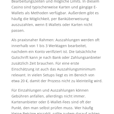
Bearbeitungszeiten und mögliche Limits. In diesem
Casino sind typischerweise Karten und gängige E-
Wallets als Methoden verfügbar. Außerdem gibt es
häufig die Möglichkeit, per Banküberweisung
auszuzahlen, wenn E-Wallets oder Karten nicht
passen.
Als praxisnaher Rahmen: Auszahlungen werden oft
innerhalb von 1 bis 3 Werktagen bearbeitet,
nachdem ein Konto verifiziert ist. Die tatsächliche
Gutschrift kann je nach Bank oder Zahlungsanbieter
zusätzlich Zeit brauchen. Für eine erste
Einschätzung ist auch das Auszahlungsminimum
relevant. In vielen Setups liegt es im Bereich von
etwa 20 €, damit der Prozess nicht zu kleinteilig wird.
Für Einzahlungen und Auszahlungen können
Gebühren anfallen, allerdings nicht immer.
Kartenanbieter oder E-Wallet-Fees sind oft der
Punkt, den man selbst prüfen muss. Wer häufig
kleine Beträge einzahlt, sollte zudem darauf achten,