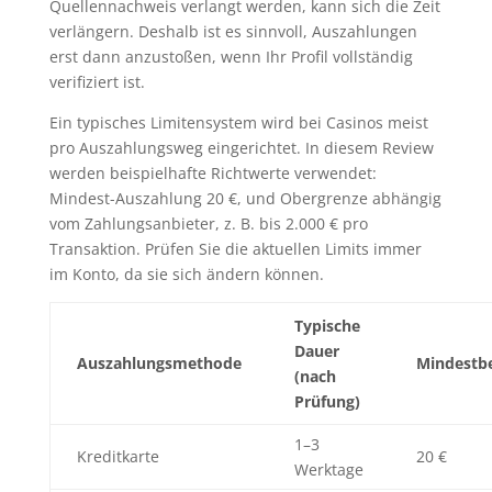
Quellennachweis verlangt werden, kann sich die Zeit
verlängern. Deshalb ist es sinnvoll, Auszahlungen
erst dann anzustoßen, wenn Ihr Profil vollständig
verifiziert ist.
Ein typisches Limitensystem wird bei Casinos meist
pro Auszahlungsweg eingerichtet. In diesem Review
werden beispielhafte Richtwerte verwendet:
Mindest-Auszahlung 20 €, und Obergrenze abhängig
vom Zahlungsanbieter, z. B. bis 2.000 € pro
Transaktion. Prüfen Sie die aktuellen Limits immer
im Konto, da sie sich ändern können.
Typische
Dauer
Auszahlungsmethode
Mindestb
(nach
Prüfung)
1–3
Kreditkarte
20 €
Werktage