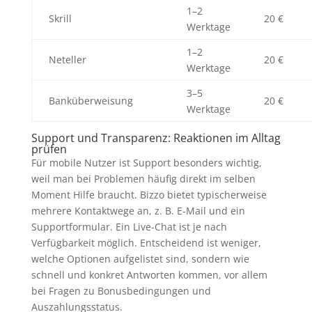
1–2
Skrill
20 €
Werktage
1–2
Neteller
20 €
Werktage
3–5
Banküberweisung
20 €
Werktage
Support und Transparenz: Reaktionen im Alltag
prüfen
Für mobile Nutzer ist Support besonders wichtig,
weil man bei Problemen häufig direkt im selben
Moment Hilfe braucht. Bizzo bietet typischerweise
mehrere Kontaktwege an, z. B. E-Mail und ein
Supportformular. Ein Live-Chat ist je nach
Verfügbarkeit möglich. Entscheidend ist weniger,
welche Optionen aufgelistet sind, sondern wie
schnell und konkret Antworten kommen, vor allem
bei Fragen zu Bonusbedingungen und
Auszahlungsstatus.