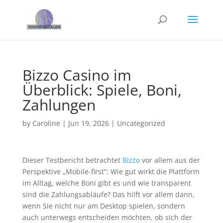
Bizzo Casino im
Überblick: Spiele, Boni,
Zahlungen
by
Caroline
|
Jun 19, 2026
|
Uncategorized
Dieser Testbericht betrachtet
Bizzo
vor allem aus der
Perspektive „Mobile-first“: Wie gut wirkt die Plattform
im Alltag, welche Boni gibt es und wie transparent
sind die Zahlungsabläufe? Das hilft vor allem dann,
wenn Sie nicht nur am Desktop spielen, sondern
auch unterwegs entscheiden möchten, ob sich der