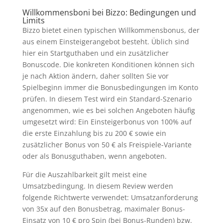
Willkommensboni bei Bizzo: Bedingungen und
Limits
Bizzo bietet einen typischen Willkommensbonus, der
aus einem Einsteigerangebot besteht. Üblich sind
hier ein Startguthaben und ein zusätzlicher
Bonuscode. Die konkreten Konditionen können sich
je nach Aktion ändern, daher sollten Sie vor
Spielbeginn immer die Bonusbedingungen im Konto
prüfen. In diesem Test wird ein Standard-Szenario
angenommen, wie es bei solchen Angeboten häufig
umgesetzt wird: Ein Einsteigerbonus von 100% auf
die erste Einzahlung bis zu 200 € sowie ein
zusätzlicher Bonus von 50 € als Freispiele-Variante
oder als Bonusguthaben, wenn angeboten.
Für die Auszahlbarkeit gilt meist eine
Umsatzbedingung. In diesem Review werden
folgende Richtwerte verwendet: Umsatzanforderung
von 35x auf den Bonusbetrag, maximaler Bonus-
Einsatz von 10 € pro Spin (bei Bonus-Runden) bzw.